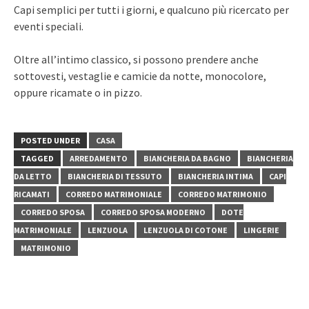
Capi semplici per tutti i giorni, e qualcuno più ricercato per
eventi speciali.
Oltre all’intimo classico, si possono prendere anche
sottovesti, vestaglie e camicie da notte, monocolore,
oppure ricamate o in pizzo.
POSTED UNDER
CASA
TAGGED
ARREDAMENTO
BIANCHERIA DA BAGNO
BIANCHERIA
DA LETTO
BIANCHERIA DI TESSUTO
BIANCHERIA INTIMA
CAPI
RICAMATI
CORREDO MATRIMONIALE
CORREDO MATRIMONIO
CORREDO SPOSA
CORREDO SPOSA MODERNO
DOTE
MATRIMONIALE
LENZUOLA
LENZUOLA DI COTONE
LINGERIE
MATRIMONIO