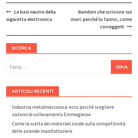
Post
Le basi neutre della
Bambini che scrivono sui
navigation
sigaretta elettronica
muri: perché lo fanno, come
correggerli
RICERCA
Ricerca
per:
ARTICOLI RECENTI
Industria metalmeccanica: ecco perché scegliere
sistemi di sollevamento Emmegiesse
Come la scelta dei materiali incide sulla competitività
delle aziende manifatturiere