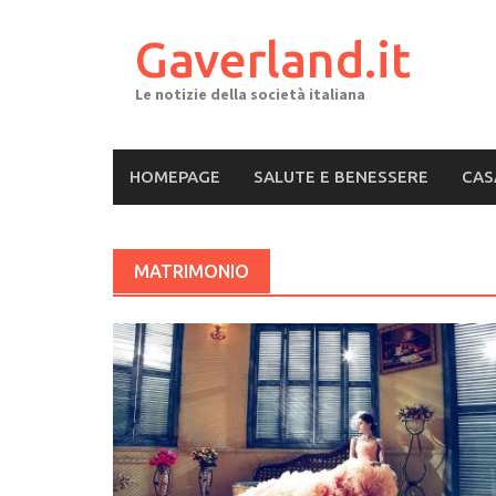
Skip
to
Gaverland.it
content
Le notizie della società italiana
HOMEPAGE
SALUTE E BENESSERE
CAS
MATRIMONIO