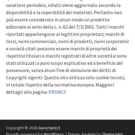
carattere periodico, infatti viene aggiornato secondo la
disponibilità e la reperibilità dei materiali. Pertanto non
può essere considerato in alcun modo un prodotto
editoriale ai sensi della L. n. 62 del 7/3/2001. Tutti i marchi
riportati appartengono ai legittimi proprietari; marchi di
terzi, nomi commerciali, nomi di prodotti, nomi corporativi
e società citati possono essere marchi di proprietà dei
rispettivi titolari o marchi registrati di altre società e sono
stati utilizzati a puro scopo esplicativo ed a beneficio del
possessore, senza alcun fine di violazione dei diritti di
Copyright vigenti. Questo sito utilizza solo cookie tecnici,
in totale rispetto della normativa europea. Maggiori
dettagli alla pagina:
PRIVACY
Copyright © 2026
Gaverland.it
.
Proudly powered by
WordPress
.
|
Theme: Awaken by
ThemezHut
.