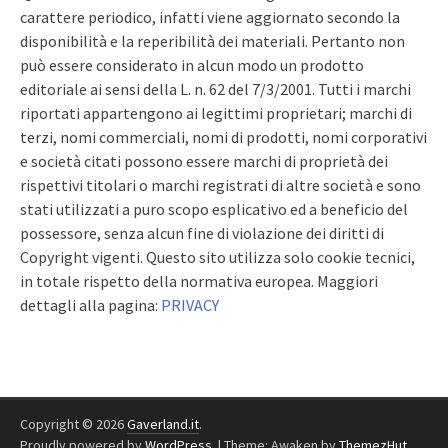
carattere periodico, infatti viene aggiornato secondo la
disponibilità e la reperibilità dei materiali. Pertanto non
può essere considerato in alcun modo un prodotto
editoriale ai sensi della L. n. 62 del 7/3/2001. Tutti i marchi
riportati appartengono ai legittimi proprietari; marchi di
terzi, nomi commerciali, nomi di prodotti, nomi corporativi
e società citati possono essere marchi di proprietà dei
rispettivi titolari o marchi registrati di altre società e sono
stati utilizzati a puro scopo esplicativo ed a beneficio del
possessore, senza alcun fine di violazione dei diritti di
Copyright vigenti. Questo sito utilizza solo cookie tecnici,
in totale rispetto della normativa europea. Maggiori
dettagli alla pagina:
PRIVACY
Copyright © 2026
Gaverland.it
.
Proudly powered by
WordPress
.
|
Theme: Awaken by
ThemezHut
.