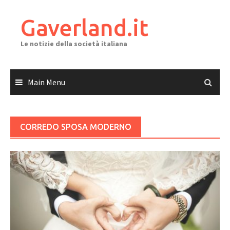
Skip
to
Gaverland.it
content
Le notizie della società italiana
Main Menu
CORREDO SPOSA MODERNO