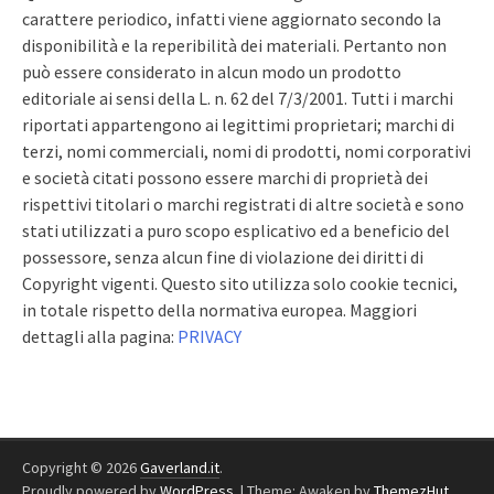
carattere periodico, infatti viene aggiornato secondo la
disponibilità e la reperibilità dei materiali. Pertanto non
può essere considerato in alcun modo un prodotto
editoriale ai sensi della L. n. 62 del 7/3/2001. Tutti i marchi
riportati appartengono ai legittimi proprietari; marchi di
terzi, nomi commerciali, nomi di prodotti, nomi corporativi
e società citati possono essere marchi di proprietà dei
rispettivi titolari o marchi registrati di altre società e sono
stati utilizzati a puro scopo esplicativo ed a beneficio del
possessore, senza alcun fine di violazione dei diritti di
Copyright vigenti. Questo sito utilizza solo cookie tecnici,
in totale rispetto della normativa europea. Maggiori
dettagli alla pagina:
PRIVACY
Copyright © 2026
Gaverland.it
.
Proudly powered by
WordPress
.
|
Theme: Awaken by
ThemezHut
.