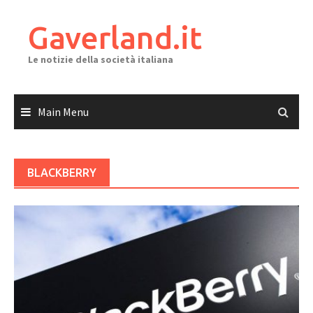
Skip
to
Gaverland.it
content
Le notizie della società italiana
Main Menu
BLACKBERRY