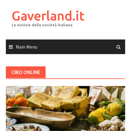
Skip
to
Gaverland.it
content
Le notizie della società italiana
Main Menu
CIBO ONLINE