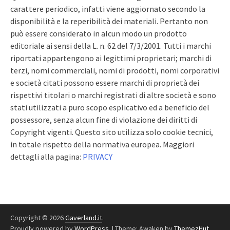
carattere periodico, infatti viene aggiornato secondo la
disponibilità e la reperibilità dei materiali. Pertanto non
può essere considerato in alcun modo un prodotto
editoriale ai sensi della L. n. 62 del 7/3/2001. Tutti i marchi
riportati appartengono ai legittimi proprietari; marchi di
terzi, nomi commerciali, nomi di prodotti, nomi corporativi
e società citati possono essere marchi di proprietà dei
rispettivi titolari o marchi registrati di altre società e sono
stati utilizzati a puro scopo esplicativo ed a beneficio del
possessore, senza alcun fine di violazione dei diritti di
Copyright vigenti. Questo sito utilizza solo cookie tecnici,
in totale rispetto della normativa europea. Maggiori
dettagli alla pagina:
PRIVACY
Copyright © 2026
Gaverland.it
.
Proudly powered by
WordPress
.
|
Theme: Awaken by
ThemezHut
.