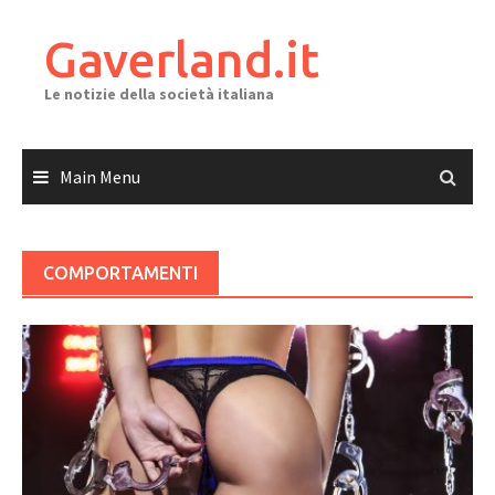
Skip
to
Gaverland.it
content
Le notizie della società italiana
Main Menu
COMPORTAMENTI