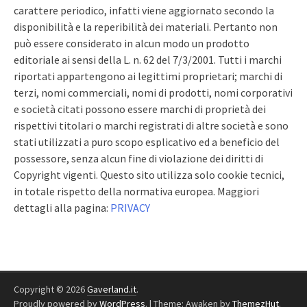
carattere periodico, infatti viene aggiornato secondo la
disponibilità e la reperibilità dei materiali. Pertanto non
può essere considerato in alcun modo un prodotto
editoriale ai sensi della L. n. 62 del 7/3/2001. Tutti i marchi
riportati appartengono ai legittimi proprietari; marchi di
terzi, nomi commerciali, nomi di prodotti, nomi corporativi
e società citati possono essere marchi di proprietà dei
rispettivi titolari o marchi registrati di altre società e sono
stati utilizzati a puro scopo esplicativo ed a beneficio del
possessore, senza alcun fine di violazione dei diritti di
Copyright vigenti. Questo sito utilizza solo cookie tecnici,
in totale rispetto della normativa europea. Maggiori
dettagli alla pagina:
PRIVACY
Copyright © 2026
Gaverland.it
.
Proudly powered by
WordPress
.
|
Theme: Awaken by
ThemezHut
.