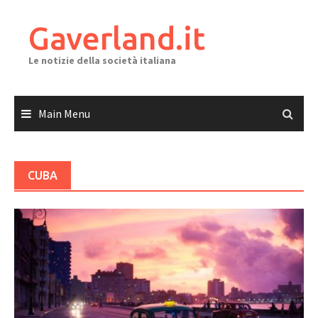
Skip
to
Gaverland.it
content
Le notizie della società italiana
Main Menu
CUBA