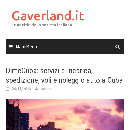
Skip
to
Gaverland.it
content
Le notizie della società italiana
Main Menu
DimeCuba: servizi di ricarica,
spedizione, voli e noleggio auto a Cuba
20/11/2023
admin