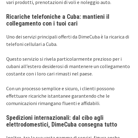
vari prodotti, prenotazioni di voli e noleggio auto.
Ricariche telefoniche a Cuba: mantieni il
collegamento con i tuoi cari
Uno dei servizi principali offerti da DimeCuba è la ricarica di
telefoni cellulari a Cuba.
Questo servizio si rivela particolarmente prezioso per i
cubani all’estero desiderosi di mantenere un collegamento
costante con i loro cari rimasti nel paese.
Con un processo semplice e sicuro, i clienti possono
effettuare ricariche istantanee garantendo che le
comunicazioni rimangano fluenti e affidabili.
Spedizioni internazionali: dal cibo agli
elettrodomestici, DimeCuba consegna tutto
Inoltre, tra la sua vasta gamma di servizi, figura anche