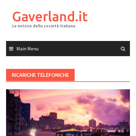
Skip
to
Gaverland.it
content
Le notizie della società italiana
Main Menu
RICARICHE TELEFONICHE