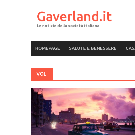
Skip
to
Gaverland.it
content
Le notizie della società italiana
HOMEPAGE
SALUTE E BENESSERE
CAS
VOLI