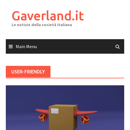
Skip
to
Gaverland.it
content
Le notizie della società italiana
Main Menu
USER-FRIENDLY