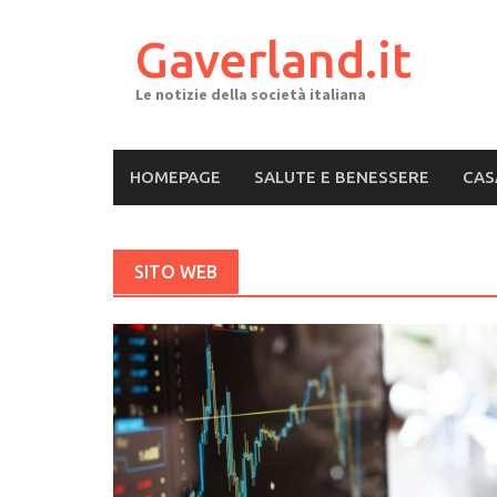
Skip
to
Gaverland.it
content
Le notizie della società italiana
HOMEPAGE
SALUTE E BENESSERE
CAS
SITO WEB