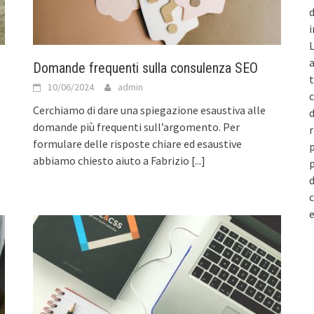
d
i
L
a
Domande frequenti sulla consulenza SEO
t
10/06/2024
admin
c
Cerchiamo di dare una spiegazione esaustiva alle
d
domande più frequenti sull’argomento. Per
r
formulare delle risposte chiare ed esaustive
p
abbiamo chiesto aiuto a Fabrizio
[...]
p
d
c
e