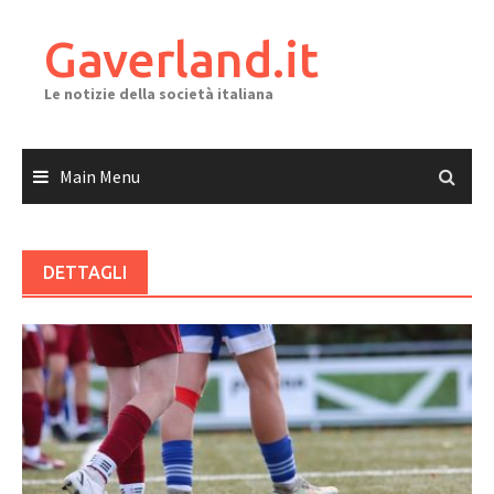
Skip
to
Gaverland.it
content
Le notizie della società italiana
Main Menu
DETTAGLI