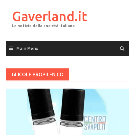
Skip
to
Gaverland.it
content
Le notizie della società italiana
Main Menu
GLICOLE PROPILENICO