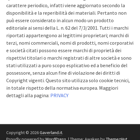
carattere periodico, infatti viene aggiornato secondo la
disponibilità e la reperibilità dei materiali. Pertanto non
può essere considerato in alcun modo un prodotto
editoriale ai sensi della L. n. 62 del 7/3/2001. Tutti i marchi
riportati appartengono ai legittimi proprietari; marchi di
terzi, nomi commerciali, nomi di prodotti, nomi corporativi
e società citati possono essere marchi di proprietà dei
rispettivi titolari o marchi registrati di altre società e sono
stati utilizzati a puro scopo esplicativo ed a beneficio del
possessore, senza alcun fine di violazione dei diritti di
Copyright vigenti. Questo sito utilizza solo cookie tecnici,
in totale rispetto della normativa europea. Maggiori
dettagli alla pagina:
PRIVACY
Copyright © 2026
Gaverland.it
.
Proudly powered by
WordPress
.
|
Theme: Awaken by
ThemezHut
.