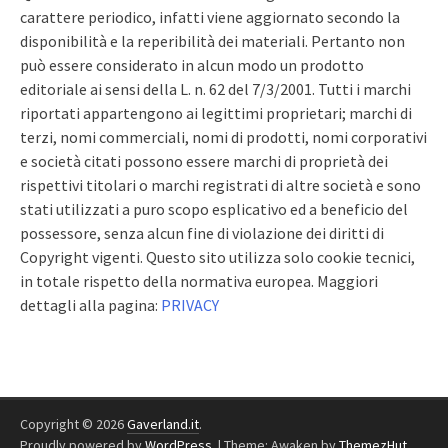
carattere periodico, infatti viene aggiornato secondo la
disponibilità e la reperibilità dei materiali. Pertanto non
può essere considerato in alcun modo un prodotto
editoriale ai sensi della L. n. 62 del 7/3/2001. Tutti i marchi
riportati appartengono ai legittimi proprietari; marchi di
terzi, nomi commerciali, nomi di prodotti, nomi corporativi
e società citati possono essere marchi di proprietà dei
rispettivi titolari o marchi registrati di altre società e sono
stati utilizzati a puro scopo esplicativo ed a beneficio del
possessore, senza alcun fine di violazione dei diritti di
Copyright vigenti. Questo sito utilizza solo cookie tecnici,
in totale rispetto della normativa europea. Maggiori
dettagli alla pagina:
PRIVACY
Copyright © 2026
Gaverland.it
.
Proudly powered by
WordPress
.
|
Theme: Awaken by
ThemezHut
.