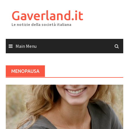
Skip
to
Gaverland.it
content
Le notizie della società italiana
Main Menu
MENOPAUSA