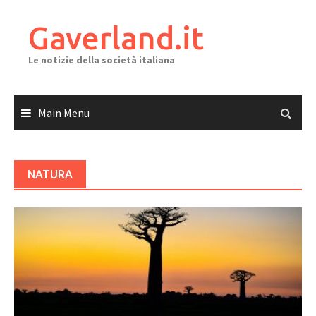
Skip
to
Gaverland.it
content
Le notizie della società italiana
Main Menu
NATURA