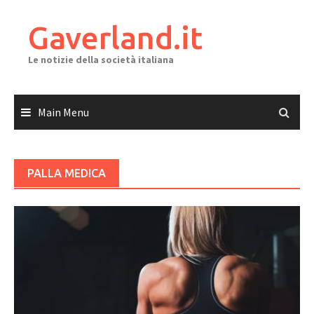
Skip
to
Gaverland.it
content
Le notizie della società italiana
Main Menu
PALLA MEDICA