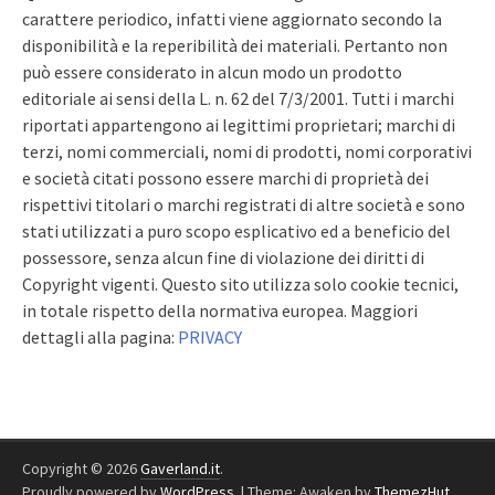
carattere periodico, infatti viene aggiornato secondo la
disponibilità e la reperibilità dei materiali. Pertanto non
può essere considerato in alcun modo un prodotto
editoriale ai sensi della L. n. 62 del 7/3/2001. Tutti i marchi
riportati appartengono ai legittimi proprietari; marchi di
terzi, nomi commerciali, nomi di prodotti, nomi corporativi
e società citati possono essere marchi di proprietà dei
rispettivi titolari o marchi registrati di altre società e sono
stati utilizzati a puro scopo esplicativo ed a beneficio del
possessore, senza alcun fine di violazione dei diritti di
Copyright vigenti. Questo sito utilizza solo cookie tecnici,
in totale rispetto della normativa europea. Maggiori
dettagli alla pagina:
PRIVACY
Copyright © 2026
Gaverland.it
.
Proudly powered by
WordPress
.
|
Theme: Awaken by
ThemezHut
.