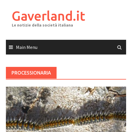
Skip
to
Gaverland.it
content
Le notizie della società italiana
Main Menu
PROCESSIONARIA