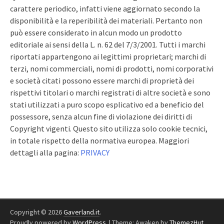
carattere periodico, infatti viene aggiornato secondo la
disponibilità e la reperibilità dei materiali. Pertanto non
può essere considerato in alcun modo un prodotto
editoriale ai sensi della L. n. 62 del 7/3/2001. Tutti i marchi
riportati appartengono ai legittimi proprietari; marchi di
terzi, nomi commerciali, nomi di prodotti, nomi corporativi
e società citati possono essere marchi di proprietà dei
rispettivi titolari o marchi registrati di altre società e sono
stati utilizzati a puro scopo esplicativo ed a beneficio del
possessore, senza alcun fine di violazione dei diritti di
Copyright vigenti. Questo sito utilizza solo cookie tecnici,
in totale rispetto della normativa europea. Maggiori
dettagli alla pagina:
PRIVACY
Copyright © 2026
Gaverland.it
.
Proudly powered by
WordPress
.
|
Theme: Awaken by
ThemezHut
.