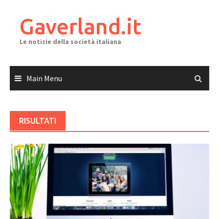
Skip
to
Gaverland.it
content
Le notizie della società italiana
Main Menu
RISULTATI