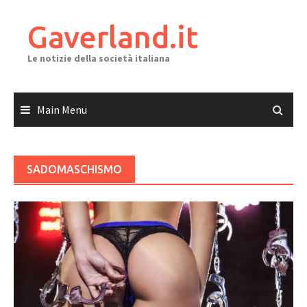
Skip
to
Gaverland.it
content
Le notizie della società italiana
Main Menu
SADOMASCHISMO