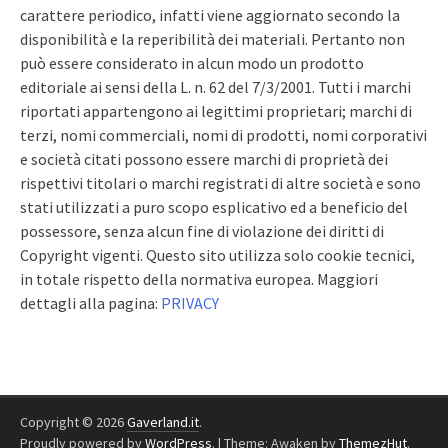
carattere periodico, infatti viene aggiornato secondo la
disponibilità e la reperibilità dei materiali. Pertanto non
può essere considerato in alcun modo un prodotto
editoriale ai sensi della L. n. 62 del 7/3/2001. Tutti i marchi
riportati appartengono ai legittimi proprietari; marchi di
terzi, nomi commerciali, nomi di prodotti, nomi corporativi
e società citati possono essere marchi di proprietà dei
rispettivi titolari o marchi registrati di altre società e sono
stati utilizzati a puro scopo esplicativo ed a beneficio del
possessore, senza alcun fine di violazione dei diritti di
Copyright vigenti. Questo sito utilizza solo cookie tecnici,
in totale rispetto della normativa europea. Maggiori
dettagli alla pagina:
PRIVACY
Copyright © 2026
Gaverland.it
.
Proudly powered by
WordPress
.
|
Theme: Awaken by
ThemezHut
.