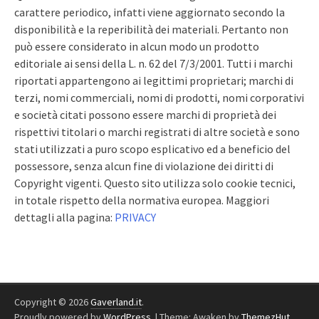
carattere periodico, infatti viene aggiornato secondo la
disponibilità e la reperibilità dei materiali. Pertanto non
può essere considerato in alcun modo un prodotto
editoriale ai sensi della L. n. 62 del 7/3/2001. Tutti i marchi
riportati appartengono ai legittimi proprietari; marchi di
terzi, nomi commerciali, nomi di prodotti, nomi corporativi
e società citati possono essere marchi di proprietà dei
rispettivi titolari o marchi registrati di altre società e sono
stati utilizzati a puro scopo esplicativo ed a beneficio del
possessore, senza alcun fine di violazione dei diritti di
Copyright vigenti. Questo sito utilizza solo cookie tecnici,
in totale rispetto della normativa europea. Maggiori
dettagli alla pagina:
PRIVACY
Copyright © 2026
Gaverland.it
.
Proudly powered by
WordPress
.
|
Theme: Awaken by
ThemezHut
.