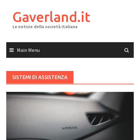
Skip
to
Gaverland.it
content
Le notizie della società italiana
Main Menu
SISTEMI DI ASSISTENZA