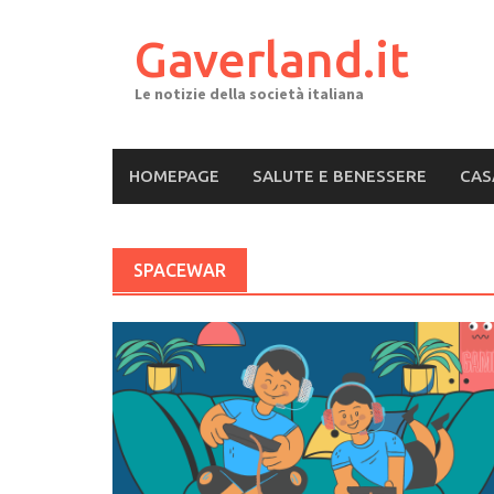
Skip
to
Gaverland.it
content
Le notizie della società italiana
HOMEPAGE
SALUTE E BENESSERE
CAS
SPACEWAR