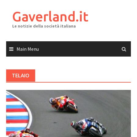
Skip
to
Gaverland.it
content
Le notizie della società italiana
Main Menu
TELAIO