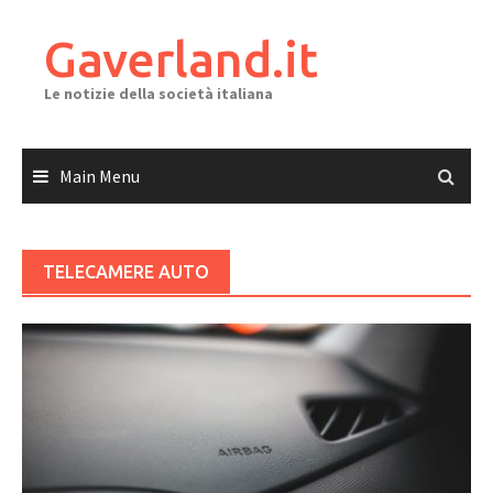
Skip
to
Gaverland.it
content
Le notizie della società italiana
Main Menu
TELECAMERE AUTO