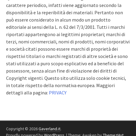
carattere periodico, infatti viene aggiornato secondo la
disponibilità e la reperibilità dei materiali. Pertanto non
può essere considerato in alcun modo un prodotto
editoriale ai sensi della L. n. 62 del 7/3/2001. Tutti i marchi
riportati appartengono ai legittimi proprietari; marchi di
terzi, nomi commerciali, nomi di prodotti, nomi corporativi
e società citati possono essere marchi di proprietà dei
rispettivi titolari o marchi registrati di altre società e sono
stati utilizzati a puro scopo esplicativo ed a beneficio del
possessore, senza alcun fine di violazione dei diritti di
Copyright vigenti. Questo sito utilizza solo cookie tecnici,
in totale rispetto della normativa europea. Maggiori
dettagli alla pagina:
PRIVACY
Copyright © 2026
Gaverland.it
.
Proudly powered by
WordPress
.
|
Theme: Awaken by
ThemezHut
.