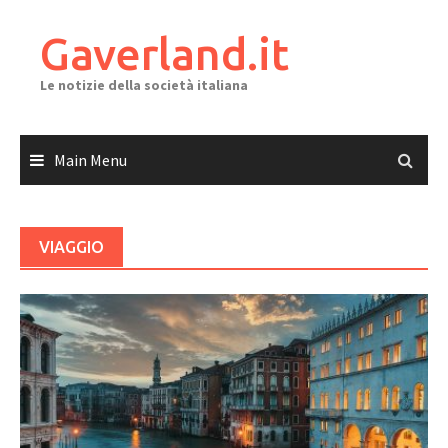
Skip
to
Gaverland.it
content
Le notizie della società italiana
Main Menu
VIAGGIO