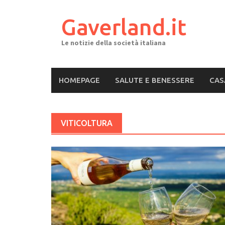
Skip
to
Gaverland.it
content
Le notizie della società italiana
HOMEPAGE
SALUTE E BENESSERE
CAS
VITICOLTURA