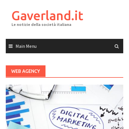
Skip
to
Gaverland.it
content
Le notizie della società italiana
Main Menu
WEB AGENCY