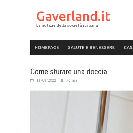
Skip
to
Gaverland.it
content
Le notizie della società italiana
HOMEPAGE
SALUTE E BENESSERE
CAS
Come sturare una doccia
11/08/2022
admin