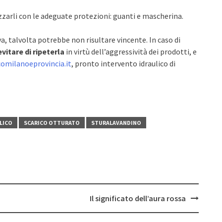
izzarli con le adeguate protezioni: guanti e mascherina.
, talvolta potrebbe non risultare vincente. In caso di
evitare di ripeterla
in virtù dell’aggressività dei prodotti, e
comilanoeprovincia.it
, pronto intervento idraulico di
LICO
SCARICO OTTURATO
STURALAVANDINO
Il significato dell’aura rossa