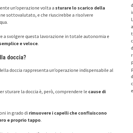
d
mente un’operazione volta a
sturare lo scarico della
i
e sottovalutato, e che riuscirebbe a risolvere
L
qua.
a
t
re a svolgere questa lavorazione in totale autonomia e
c
 semplice e veloce
.
d
r
lla doccia?
p
p
della doccia rappresenta un’operazione indispensabile al
d
c
e
r sturare la doccia è, però, comprendere le
cause di
oni in grado di
rimuovere i capelli che confluiscono
ero e proprio tappo
.