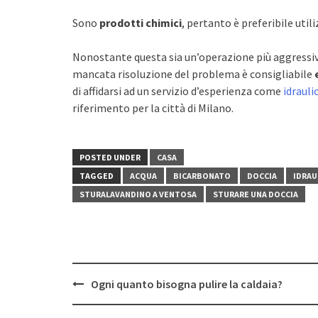
Sono
prodotti chimici
, pertanto è preferibile util
Nonostante questa sia un’operazione più aggressiva
mancata risoluzione del problema è consigliabile
di affidarsi ad un servizio d’esperienza come
idrauli
riferimento per la città di Milano.
POSTED UNDER
CASA
TAGGED
ACQUA
BICARBONATO
DOCCIA
IDRAU
STURALAVANDINO A VENTOSA
STURARE UNA DOCCIA
Post
Ogni quanto bisogna pulire la caldaia?
navigation