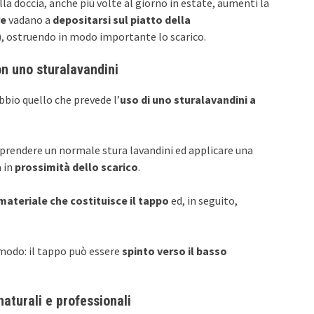
a doccia, anche più volte al giorno in estate, aumenti la
re
vadano a
depositarsi sul piatto della
), ostruendo in modo importante lo scarico.
on uno sturalavandini
ubbio quello che prevede l’
uso di uno sturalavandini a
 prendere un normale stura lavandini ed applicare una
 in
prossimità dello scarico
.
 materiale che costituisce il tappo
ed, in seguito,
 modo: il tappo può essere
spinto verso il basso
naturali e professionali