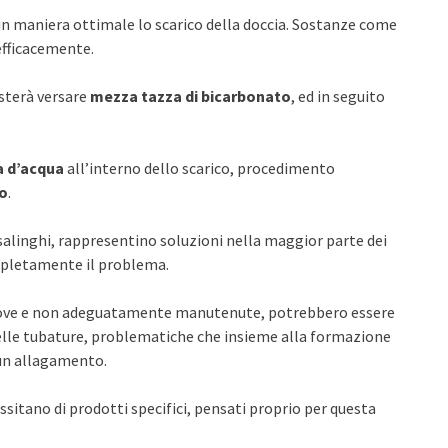
e in maniera ottimale lo scarico della doccia. Sostanze come
efficacemente.
asterà versare
mezza tazza di bicarbonato
, ed in seguito
a d’acqua
all’interno dello scarico, procedimento
co
.
alinghi, rappresentino soluzioni nella maggior parte dei
ompletamente il problema.
uove e non adeguatamente manutenute, potrebbero essere
elle tubature, problematiche che insieme alla formazione
un allagamento.
sitano di prodotti specifici, pensati proprio per questa