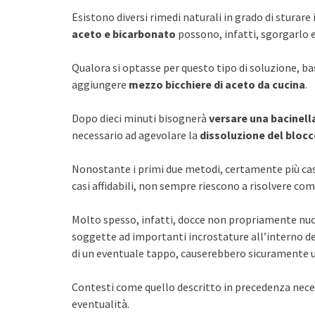
Esistono diversi rimedi naturali in grado di sturar
aceto e bicarbonato
possono, infatti, sgorgarlo 
Qualora si optasse per questo tipo di soluzione, b
aggiungere
mezzo bicchiere di aceto da cucina
.
Dopo dieci minuti bisognerà
versare una bacinell
necessario ad agevolare la
dissoluzione del bloc
Nonostante i primi due metodi, certamente più cas
casi affidabili, non sempre riescono a risolvere c
Molto spesso, infatti, docce non propriamente n
soggette ad importanti incrostature all’interno d
di un eventuale tappo, causerebbero sicuramente 
Contesti come quello descritto in precedenza neces
eventualità.