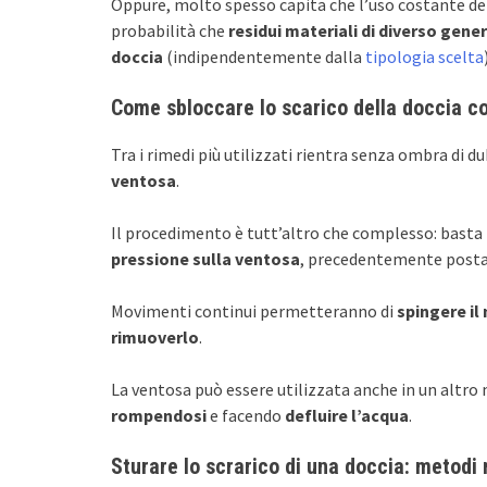
Oppure, molto spesso capita che l’uso costante dell
probabilità che
residui materiali di diverso gene
doccia
(indipendentemente dalla
tipologia scelta
Come sbloccare lo scarico della doccia c
Tra i rimedi più utilizzati rientra senza ombra di d
ventosa
.
Il procedimento è tutt’altro che complesso: basta
pressione sulla ventosa
, precedentemente posta
Movimenti continui permetteranno di
spingere il
rimuoverlo
.
La ventosa può essere utilizzata anche in un altro
rompendosi
e facendo
defluire l’acqua
.
Sturare lo scrarico di una doccia: metodi 