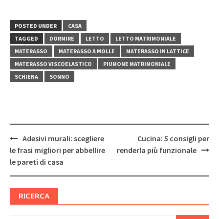
POSTED UNDER
CASA
TAGGED
DORMIRE
LETTO
LETTO MATRIMONIALE
MATERASSO
MATERASSO A MOLLE
MATERASSO IN LATTICE
MATERASSO VISCOELASTICO
PIUMONE MATRIMONIALE
SCHIENA
SONNO
Post
Adesivi murali: scegliere
Cucina: 5 consigli per
navigation
le frasi migliori per abbellire
renderla più funzionale
le pareti di casa
RICERCA