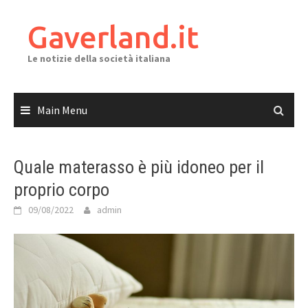
Skip
to
Gaverland.it
content
Le notizie della società italiana
Main Menu
Quale materasso è più idoneo per il
proprio corpo
09/08/2022
admin