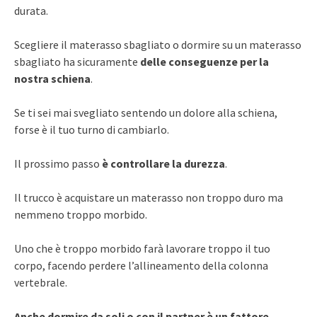
durata.
Scegliere il materasso sbagliato o dormire su un materasso
sbagliato ha sicuramente
delle conseguenze per la
nostra schiena
.
Se ti sei mai svegliato sentendo un dolore alla schiena,
forse è il tuo turno di cambiarlo.
Il prossimo passo
è controllare la durezza
.
Il trucco è acquistare un materasso non troppo duro ma
nemmeno troppo morbido.
Uno che è troppo morbido farà lavorare troppo il tuo
corpo, facendo perdere l’allineamento della colonna
vertebrale.
Anche dormire da soli o con il partner è un fattore