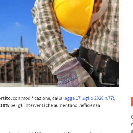
ertito, con modificazione, dalla
legge 17 luglio 2020 n.77
),
110%
per gli interventi che aumentano l’efficienza
Q
n
a