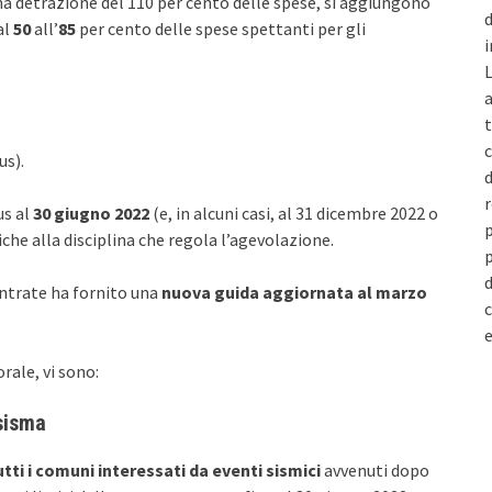
na detrazione del 110 per cento delle spese, si aggiungono
d
al
50
all’
85
per cento delle spese spettanti per gli
i
L
a
t
c
s).
d
r
us al
30 giugno 2022
(e, in alcuni casi, al 31 dicembre 2022 o
p
che alla disciplina che regola l’agevolazione.
p
d
Entrate ha fornito una
nuova guida aggiornata al marzo
c
e
rale, vi sono:
sisma
tti i comuni interessati da eventi sismici
avvenuti dopo