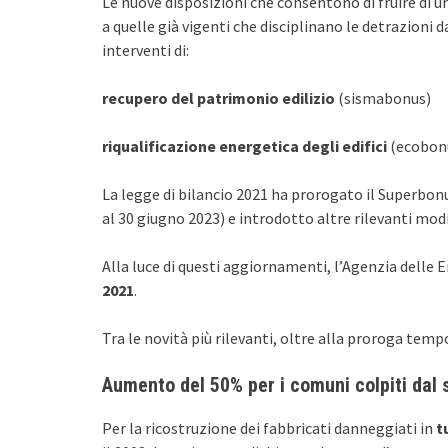
Le nuove disposizioni che consentono di fruire di u
a quelle già vigenti che disciplinano le detrazioni d
interventi di:
recupero del patrimonio edilizio
(sismabonus)
riqualificazione energetica degli edifici
(ecobonu
La legge di bilancio 2021 ha prorogato il Superbon
al 30 giugno 2023) e introdotto altre rilevanti modi
Alla luce di questi aggiornamenti, l’Agenzia delle 
2021
.
Tra le novità più rilevanti, oltre alla proroga tempo
Aumento del 50% per i comuni colpiti dal 
Per la ricostruzione dei fabbricati danneggiati in
tu