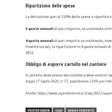
Ripartizione delle spese
La detrazione pari al 110% delle spese a ripartita tra
5 quote annuali
di pari importo, se sostenute entr
4 quote annuali
di pari importo se sostenute, invece
finalità sociali, la ripartizione in 4 quote annuali d
2022.
Obbligo di esporre cartello nel cantiere
Il cartello deve essere ben visibile e deve inoltre ri
legge 17 luglio 2020, n. 77, superbonus 110% per interv
Fonte:
https://www.agendatecnica.it/wp/2021/supe
POSTED UNDER
CASA
NEWS E CURIOSITÀ