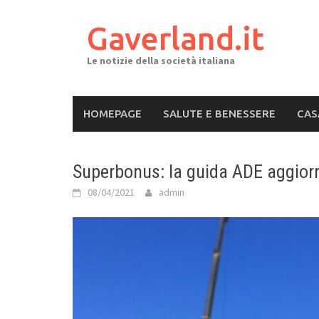
Skip
to
Gaverland.it
content
Le notizie della società italiana
HOMEPAGE
SALUTE E BENESSERE
CAS
Superbonus: la guida ADE aggior
08/04/2021
admin