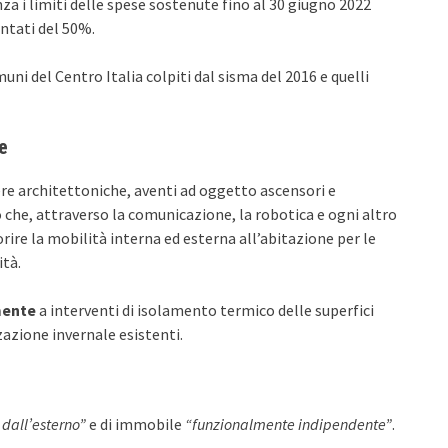
za i limiti delle spese sostenute fino al 30 giugno 2022
tati del 50%.
ni del Centro Italia colpiti dal sisma del 2016 e quelli
e
iere architettoniche, aventi ad oggetto ascensori e
 che, attraverso la comunicazione, la robotica e ogni altro
rire la mobilità interna ed esterna all’abitazione per le
ità.
mente
a interventi di isolamento termico delle superfici
zazione invernale esistenti.
dall’esterno”
e di immobile
“funzionalmente indipendente”
.