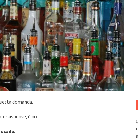
 questa domanda.
are suspense, è no.
Q
n
n scade
.
a