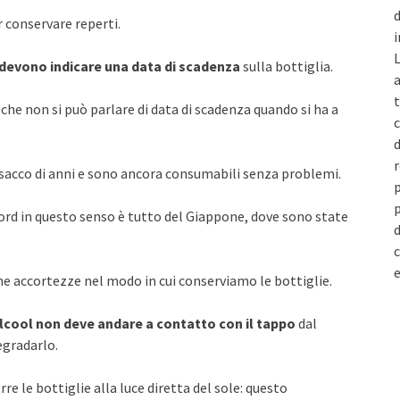
d
 conservare reperti.
i
L
devono indicare una data di scadenza
sulla bottiglia.
a
t
e non si può parlare di data di scadenza quando si ha a
c
d
r
 sacco di anni e sono ancora consumabili senza problemi.
p
p
cord in questo senso è tutto del Giappone, dove sono state
d
c
e
ne accortezze nel modo in cui conserviamo le bottiglie.
alcool non deve andare a contatto con il tappo
dal
egradarlo.
rre le bottiglie alla luce diretta del sole: questo