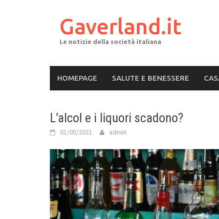
Skip
to
Gaverland.it
content
Le notizie della società italiana
HOMEPAGE
SALUTE E BENESSERE
CAS
L’alcol e i liquori scadono?
01/05/2021
admin