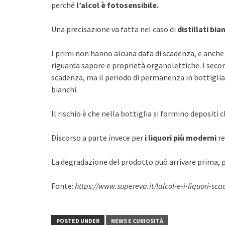
perché
l’alcol è fotosensibile.
Una precisazione va fatta nel caso di
distillati bi
I primi non hanno alcuna data di scadenza, e anche
riguarda sapore e proprietà organolettiche. I seco
scadenza, ma il periodo di permanenza in bottiglia
bianchi.
Il rischio è che nella bottiglia si formino depositi
Discorso a parte invece per
i liquori più moderni
re
La degradazione del prodotto può arrivare prima,
Fonte:
https://www.supereva.it/lalcol-e-i-liquori-sc
POSTED UNDER
NEWS E CURIOSITÀ