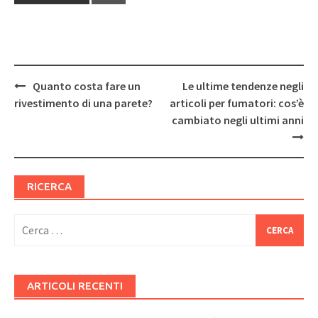
Post
Quanto costa fare un
Le ultime tendenze negli
navigation
rivestimento di una parete?
articoli per fumatori: cos’è
cambiato negli ultimi anni
RICERCA
Ricerca
per:
ARTICOLI RECENTI