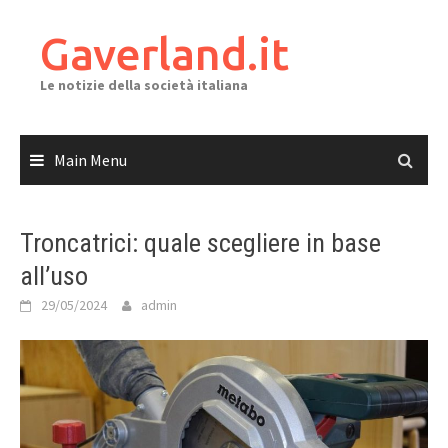
Skip
to
Gaverland.it
content
Le notizie della società italiana
Main Menu
Troncatrici: quale scegliere in base
all’uso
29/05/2024
admin