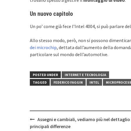
trovano spesso a gestire il
montaggio di video
.
Un nuovo capitolo
Un po’ come già fece l’Intel 4004, si può parlare de
Allo stesso modo, però, non si possono dimenticare 
dei microchip
, dettata dall’aumento della domanda 
particolare sul mondo dell’automotive.
POSTED UNDER
INTERNET E TECNOLOGIA
TAGGED
FEDERICO FAGGIN
INTEL
MICROPROCESS
Post
Assegni e cambiali, vediamo più nel dettaglio 
navigation
principali differenze