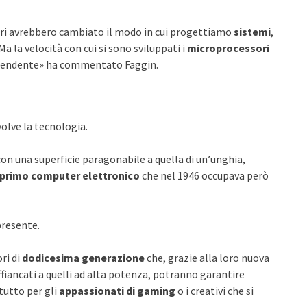
ori avrebbero cambiato il modo in cui progettiamo
sistemi
,
 Ma la velocità con cui si sono sviluppati i
microprocessori
prendente» ha commentato Faggin.
olve la tecnologia.
on una superficie paragonabile a quella di un’unghia,
primo computer elettronico
che nel 1946 occupava però
presente.
ri di
dodicesima generazione
che, grazie alla loro nuova
affiancati a quelli ad alta potenza, potranno garantire
ttutto per gli
appassionati di gaming
o i creativi che si