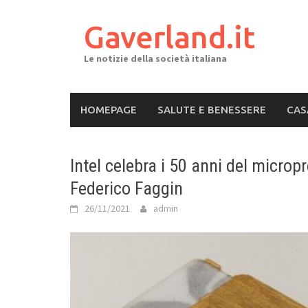
Skip
to
Gaverland.it
content
Le notizie della società italiana
HOMEPAGE
SALUTE E BENESSERE
CAS
Intel celebra i 50 anni del microp
Federico Faggin
26/11/2021
admin