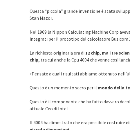
Questa “piccola” grande invenzione è stata svilupp
Stan Mazor.
Nel 1969 la Nippon Calculating Machine Corp avev
integrati per il prototipo del calcolatore Busicom 
La richiesta originaria era di
12 chip, ma i tre scie
chip,
tra cui anche la Cpu 4004 che venne così lancia
«Pensate a quali risultati abbiamo ottenuto nell’
Questo è un momento sacro per il
mondo della t
Questo è il componente che ha fatto davvero deco
attuale Ceo di Intel.
Il 4004 ha dimostrato che era possibile costruire
ci
piccole dimensioni
.