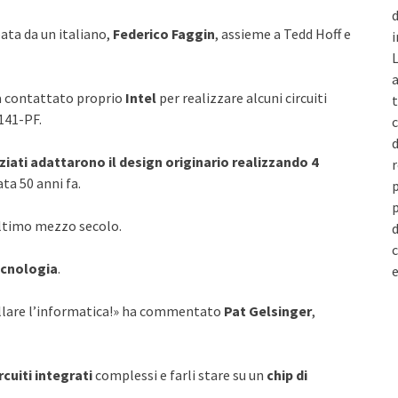
d
ata da un italiano,
Federico Faggin
, assieme a Tedd Hoff e
i
L
a
a contattato proprio
Intel
per realizzare alcuni circuiti
t
141-PF.
c
d
nziati adattarono il design originario realizzando 4
r
ta 50 anni fa.
p
p
ultimo mezzo secolo.
d
c
ecnologia
.
e
llare l’informatica!» ha commentato
Pat Gelsinger
,
rcuiti integrati
complessi e farli stare su un
chip di