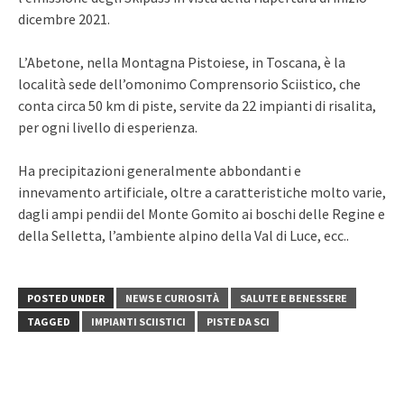
dicembre 2021.
L’Abetone, nella Montagna Pistoiese, in Toscana, è la
località sede dell’omonimo Comprensorio Sciistico, che
conta circa 50 km di piste, servite da 22 impianti di risalita,
per ogni livello di esperienza.
Ha precipitazioni generalmente abbondanti e
innevamento artificiale, oltre a caratteristiche molto varie,
dagli ampi pendii del Monte Gomito ai boschi delle Regine e
della Selletta, l’ambiente alpino della Val di Luce, ecc..
POSTED UNDER
NEWS E CURIOSITÀ
SALUTE E BENESSERE
TAGGED
IMPIANTI SCIISTICI
PISTE DA SCI