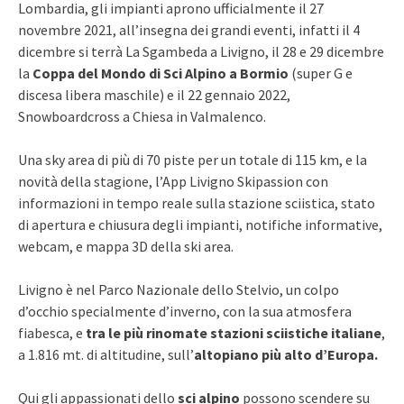
Lombardia, gli impianti aprono ufficialmente il 27
novembre 2021, all’insegna dei grandi eventi, infatti il 4
dicembre si terrà La Sgambeda a Livigno, il 28 e 29 dicembre
la
Coppa del Mondo di Sci Alpino a Bormio
(super G e
discesa libera maschile) e il 22 gennaio 2022,
Snowboardcross a Chiesa in Valmalenco.
Una sky area di più di 70 piste per un totale di 115 km, e la
novità della stagione, l’App Livigno Skipassion con
informazioni in tempo reale sulla stazione sciistica, stato
di apertura e chiusura degli impianti, notifiche informative,
webcam, e mappa 3D della ski area.
Livigno è nel Parco Nazionale dello Stelvio, un colpo
d’occhio specialmente d’inverno, con la sua atmosfera
fiabesca, e
tra le più rinomate stazioni sciistiche italiane
,
a
1.816 mt. di altitudine, sull’
altopiano più alto d’Europa.
Qui gli appassionati dello
sci alpino
possono scendere su