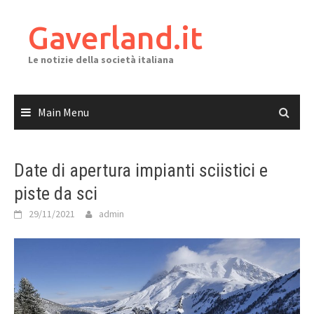
Skip
to
Gaverland.it
content
Le notizie della società italiana
Main Menu
Date di apertura impianti sciistici e
piste da sci
29/11/2021
admin