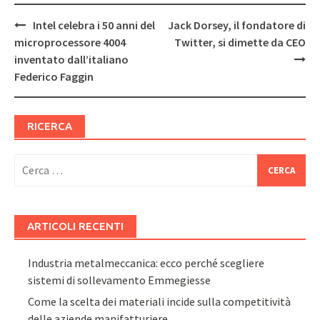
Post
Intel celebra i 50 anni del
Jack Dorsey, il fondatore di
navigation
microprocessore 4004
Twitter, si dimette da CEO
inventato dall’italiano
Federico Faggin
RICERCA
Ricerca
per:
ARTICOLI RECENTI
Industria metalmeccanica: ecco perché scegliere
sistemi di sollevamento Emmegiesse
Come la scelta dei materiali incide sulla competitività
delle aziende manifatturiere