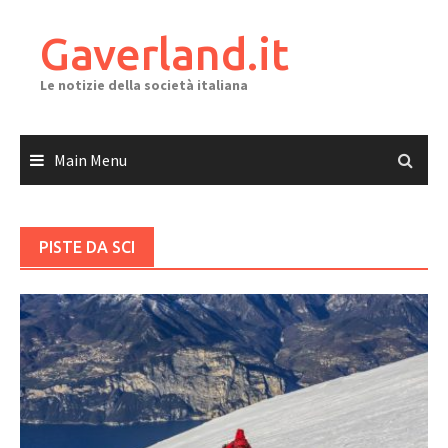
Skip
to
Gaverland.it
content
Le notizie della società italiana
Main Menu
PISTE DA SCI