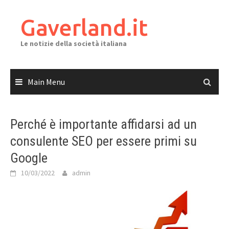
Skip
to
Gaverland.it
content
Le notizie della società italiana
Main Menu
Perché è importante affidarsi ad un
consulente SEO per essere primi su
Google
10/03/2022
admin