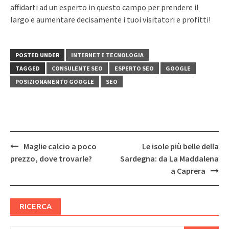
affidarti ad un esperto in questo campo per prendere il
largo e aumentare decisamente i tuoi visitatori e profitti!
POSTED UNDER
INTERNET E TECNOLOGIA
TAGGED
CONSULENTE SEO
ESPERTO SEO
GOOGLE
POSIZIONAMENTO GOOGLE
SEO
Post
Maglie calcio a poco
Le isole più belle della
navigation
prezzo, dove trovarle?
Sardegna: da La Maddalena
a Caprera
RICERCA