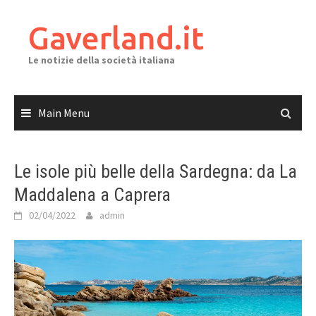
Skip
to
Gaverland.it
content
Le notizie della società italiana
Main Menu
Le isole più belle della Sardegna: da La
Maddalena a Caprera
02/04/2022
admin