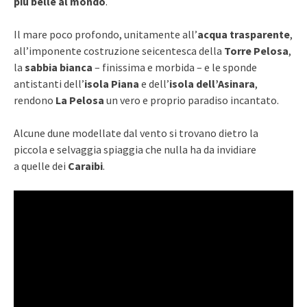
più belle al mondo
.
Il mare poco profondo, unitamente all’
acqua trasparente
,
all’imponente costruzione seicentesca della
Torre Pelosa
,
la
sabbia bianca
– finissima e morbida – e le sponde
antistanti dell’
isola Piana
e dell’
isola dell’Asinara
,
rendono
La Pelosa
un vero e proprio paradiso incantato.
Alcune dune modellate dal vento si trovano dietro la
piccola e selvaggia spiaggia che nulla ha da invidiare
a quelle dei
Caraibi
.