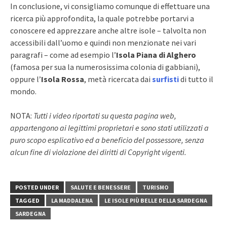
In conclusione, vi consigliamo comunque di effettuare una
ricerca più approfondita, la quale potrebbe portarvi a
conoscere ed apprezzare anche altre isole – talvolta non
accessibili dall’uomo e quindi non menzionate nei vari
paragrafi – come ad esempio l’
Isola Piana di Alghero
(famosa per sua la numerosissima colonia di gabbiani),
oppure l’
Isola Rossa
, metà ricercata dai
surfisti
di tutto il
mondo.
NOTA:
Tutti i video riportati su questa pagina web,
appartengono ai legittimi proprietari e sono stati utilizzati a
puro scopo esplicativo ed a beneficio del possessore, senza
alcun fine di violazione dei diritti di Copyright vigenti.
POSTED UNDER
SALUTE E BENESSERE
TURISMO
TAGGED
LA MADDALENA
LE ISOLE PIÙ BELLE DELLA SARDEGNA
SARDEGNA