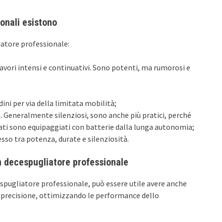
ionali esistono
iatore professionale:
 lavori intensi e continuativi. Sono potenti, ma rumorosi e
rdini per via della limitata mobilità;
li. Generalmente silenziosi, sono anche più pratici, perché
nzati sono equipaggiati con batterie dalla lunga autonomia;
so tra potenza, durate e silenziosità.
n decespugliatore professionale
espugliatore professionale, può essere utile avere anche
i precisione, ottimizzando le performance dello