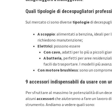
Quali tipologie di decespugliatori profess
Sul mercato ci sono diverse
tipologie
di decespugl
A scoppio
: alimentati a benzina, ideali per
richiedono manutenzione;
Elettrici
: possono essere
Con cavo
, adatti per lo più a piccoli gia
A batteria
, perfetti per aree residenzia
facili da trasportare. I modelli più ava
Con motore brushless
: sono un compromes
9 accessori indispensabili da usare con u
Per sfruttare al massimo le potenzialità di un dec
alcuni
accessori
che aiuteranno a fare un lavoro d
strumento. Andiamo a vedere quali sono: