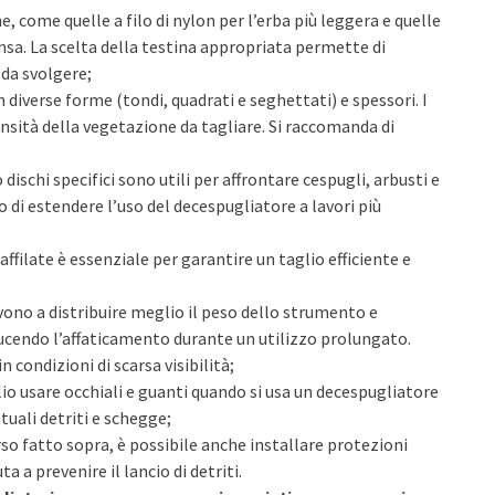
ine, come quelle a filo di nylon per l’erba più leggera e quelle
sa. La scelta della testina appropriata permette di
 da svolgere;
in diverse forme (tondi, quadrati e seghettati) e spessori. I
ensità della vegetazione da tagliare. Si raccomanda di
o dischi specifici sono utili per affrontare cespugli, arbusti e
 di estendere l’uso del decespugliatore a lavori più
ffilate è essenziale per garantire un taglio efficiente e
rvono a distribuire meglio il peso dello strumento e
ducendo l’affaticamento durante un utilizzo prolungato.
 in condizioni di scarsa visibilità;
lio usare occhiali e guanti quando si usa un decespugliatore
tuali detriti e schegge;
orso fatto sopra, è possibile anche installare protezioni
a a prevenire il lancio di detriti.