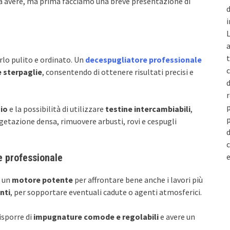
da avere, ma prima facciamo una breve presentazione di
d
i
L
a
t
rlo pulito e ordinato. Un
decespugliatore professionale
c
e sterpaglie
, consentendo di ottenere risultati precisi e
d
r
p
aio
e la possibilità di utilizzare
testine intercambiabili
,
p
egetazione densa, rimuovere arbusti, rovi e cespugli
d
c
e
 professionale
i un
motore potente
per affrontare bene anche i lavori più
nti
, per sopportare eventuali cadute o agenti atmosferici.
isporre di
impugnature comode e regolabili
e avere un