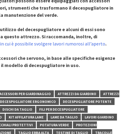
gliatori possono essere equipaggiati con accessori
ori, strumenti che trasformano il decespugliatore in
la manutenzione del verde.
tilizzo del decespugliatore e alcuni di essi sono
a questo attrezzo. Si raccomanda, inoltre, di
 in cui è possibile svolgere lavori rumorosi all’aperto
.
accessori che servono, in base alle specifiche esigenze
 il modello di decespugliatore in uso.
ACCESSORI PER GIARDINAGGIO
ATTREZZI DA GIARDINO
ATTREZZI
DECESPUGLIATORE ERGONOMICO
DECESPUGLIATORE POTENTE
DISCHI DA TAGLIO
FILI PER DECESPUGLIATORE
O
KIT AFFILATURA LAME
LAME DA TAGLIO
LAVORI GIARDINO
CHIALI PROTETTIVI
POTATURA VERDE
PROTEZIONI
NAZIONE
TAGLIO ERBA ALTA
TESTINE DI TAGLIO
TRACOLLE