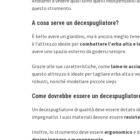
Andiamo a vedere quali sono quelli indispensabili 
questo strumento.
A cosa serve un decespugliatore?
È bello avere un giardino, ma è ancora meglio tene
è l’attrezzo ideale per
combattere l’erba alta e l
avere uno spazio esterno da godersi sempre.
Grazie alle sue caratteristiche, come
lame in acci
questo attrezzo è ideale per tagliare erba alta e v
robusti, nonché modellare piccole siepi.
Come dovrebbe essere un decespugliatore
Un decespugliatore di qualità deve essere dotato d
impegnativi. I suoi materiali devono essere
resiste
Inoltre, lo strumento deve essere
ergonomico
e d
design leggero a maneggevole
.