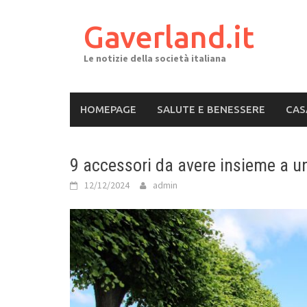
Skip
to
Gaverland.it
content
Le notizie della società italiana
HOMEPAGE
SALUTE E BENESSERE
CAS
9 accessori da avere insieme a u
12/12/2024
admin