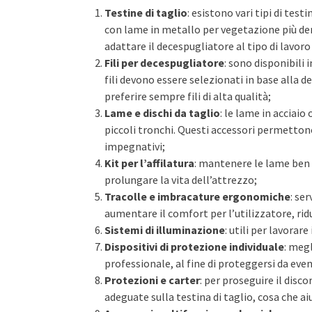
Testine di taglio
: esistono vari tipi di test
con lame in metallo per vegetazione più den
adattare il decespugliatore al tipo di lavoro
Fili per decespugliatore
: sono disponibili 
fili devono essere selezionati in base alla d
preferire sempre fili di alta qualità;
Lame e dischi da taglio
: le lame in acciaio 
piccoli tronchi. Questi accessori permettono
impegnativi;
Kit per l’affilatura
: mantenere le lame ben a
prolungare la vita dell’attrezzo;
Tracolle e imbracature ergonomiche
: se
aumentare il comfort per l’utilizzatore, ri
Sistemi di illuminazione
: utili per lavorare
Dispositivi di protezione individuale
: meg
professionale, al fine di proteggersi da even
Protezioni e carter
: per proseguire il disc
adeguate sulla testina di taglio, cosa che aiut