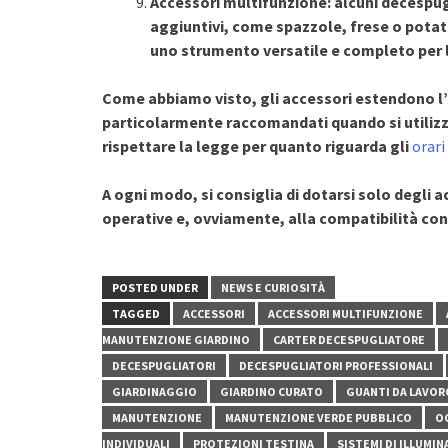
Accessori multifunzione: alcuni decespu
aggiuntivi, come spazzole, frese o potat
uno strumento versatile e completo per 
Come abbiamo visto, gli accessori estendono l’u
particolarmente raccomandati quando si utilizz
rispettare la legge per quanto riguarda gli
orari
A ogni modo, si consiglia di dotarsi solo degli 
operative e, ovviamente, alla compatibilità con
POSTED UNDER
NEWS E CURIOSITÀ
TAGGED
ACCESSORI
ACCESSORI MULTIFUNZIONE
MANUTENZIONE GIARDINO
CARTER DECESPUGLIATORE
DECESPUGLIATORI
DECESPUGLIATORI PROFESSIONALI
GIARDINAGGIO
GIARDINO CURATO
GUANTI DA LAVOR
MANUTENZIONE
MANUTENZIONE VERDE PUBBLICO
OC
INDIVIDUALI
PROTEZIONI TESTINA
SISTEMI DI ILLUMI