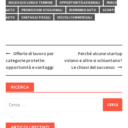
NOLEGGIO LUNGO TERMINE
OPPORTUNITÀ AZIENDALI
PARCO
AUTO
PROMOZIONI STAGIONALI
RISPARMIO AUTO
SCONTI
AUTO
VANTAGGI FISCALI
VEICOLI COMMERCIALI
Post
Offerte di lavoro per
Perché alcune startup
navigation
categorie protette:
volano e altre si schiantano?
opportunità e vantaggi
Le chiavi del successo
RICERCA
Ricerca
per:
ARTICOLI RECENTI