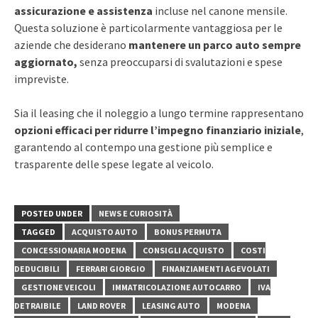
assicurazione e assistenza
incluse nel canone mensile.
Questa soluzione è particolarmente vantaggiosa per le
aziende che desiderano
mantenere un parco auto sempre
aggiornato,
senza preoccuparsi di svalutazioni e spese
impreviste.
Sia il leasing che il noleggio a lungo termine rappresentano
opzioni efficaci per ridurre l’impegno finanziario iniziale
,
garantendo al contempo una gestione più semplice e
trasparente delle spese legate al veicolo.
POSTED UNDER
NEWS E CURIOSITÀ
TAGGED
ACQUISTO AUTO
BONUS PERMUTA
CONCESSIONARIA MODENA
CONSIGLI ACQUISTO
COSTI
DEDUCIBILI
FERRARI GIORGIO
FINANZIAMENTI AGEVOLATI
GESTIONE VEICOLI
IMMATRICOLAZIONE AUTOCARRO
IVA
DETRAIBILE
LAND ROVER
LEASING AUTO
MODENA