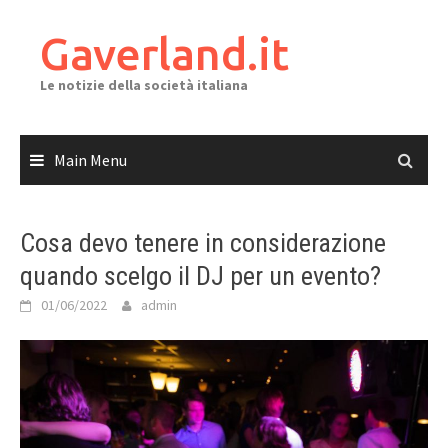
Skip
to
Gaverland.it
content
Le notizie della società italiana
Main Menu
Cosa devo tenere in considerazione
quando scelgo il DJ per un evento?
01/06/2022
admin