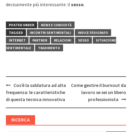
decisamente più interessante: il
sesso
.
POSTED UNDER
NEWS E CURIOSITÀ
TAGGED
INCONTRI SENTIMENTALI
INDICE FEDIGRAFO
INTERNET
PARTNER
RELAZIONI
SESSO
SITUAZIONE
SENTIMENTALE
TRADIMENTO
Post
Cos’è la saldatura ad alta
Come gestire il burnout da
navigation
frequenza: le caratteristiche
lavoro se sei un libero
di questa tecnica innovativa
professionista
RICERCA