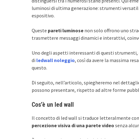
distinguersi tra i numerosi stand presenti. Qui em
luminosi di ultima generazione: strumenti versatili
espositivo.
Queste
pareti luminose
non solo offrono uno stra
trasmettere messaggi dinamici e interattivi, coinv
Uno degli aspetti interessanti di questi strumenti, 
di
ledwall noleggio
, così da avere la massima re
questo.
Di seguito, nell’articolo, spiegheremo nel dettaglio
possono presentare, rispetto ad altre forme pubbli
Cos’è un led wall
Il concetto di led wall si traduce letteralmente co
percezione visiva di una parete video
senza alcu