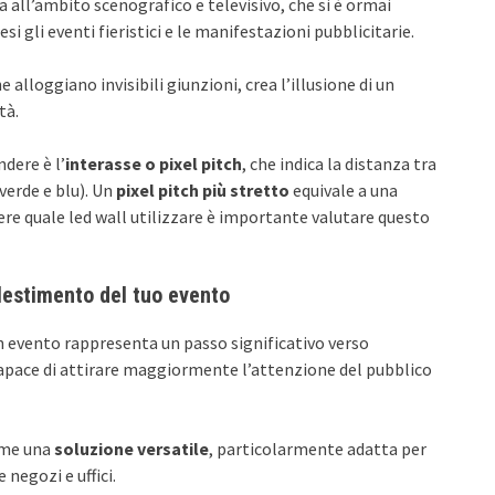
 all’ambito scenografico e televisivo, che si è ormai
si gli eventi fieristici e le manifestazioni pubblicitarie.
lloggiano invisibili giunzioni, crea l’illusione di un
tà.
dere è l’
interasse o pixel pitch
, che indica la distanza tra
verde e blu). Un
pixel pitch più stretto
equivale a una
ere quale led wall utilizzare è importante valutare questo
llestimento del tuo evento
un evento rappresenta un passo significativo verso
capace di attirare maggiormente l’attenzione del pubblico
ome una
soluzione versatile
, particolarmente adatta per
 negozi e uffici.