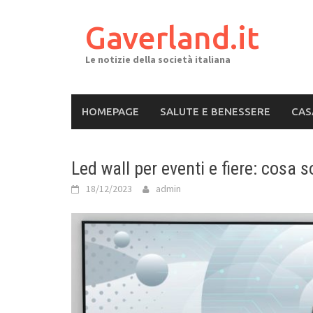
Skip
to
Gaverland.it
content
Le notizie della società italiana
HOMEPAGE
SALUTE E BENESSERE
CAS
Led wall per eventi e fiere: cosa
18/12/2023
admin