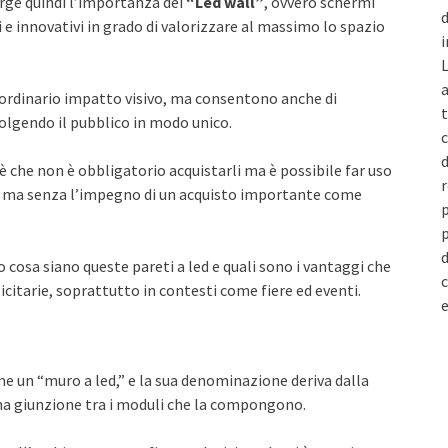
erge quindi l’importanza dei
“Led wall”
, ovvero schermi
d
 e innovativi in grado di valorizzare al massimo lo spazio
i
L
a
ordinario impatto visivo, ma consentono anche di
t
olgendo il pubblico in modo unico.
c
d
è che non è obbligatorio acquistarli ma è possibile far uso
r
sa ma senza l’impegno di un acquisto importante come
p
p
d
 cosa siano queste pareti a led e quali sono i vantaggi che
c
citarie, soprattutto in contesti come fiere ed eventi.
e
me un “muro a led,” e la sua denominazione deriva dalla
na giunzione tra i moduli che la compongono.