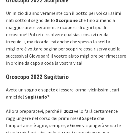
Oroscopo 2022 Scorpione
Un inizio di anno veramente con il botto per voi carissimi
nati sotto il segno dello
Scorpione
che fino almeno a
maggio sarete veramente ricoperti di ogni tipo di
occasione! Potrete risolvere qualsiasi cosa vi renda
irrequieti, ma ricordatevi anche che spesso la scelta
migliore è voltare pagina per scoprire cosa riserva quella
successiva! Giove sarà il vostro aiuto migliore per rimettere
in ordine da capo a coda la vostra vita!
Oroscopo 2022 Sagittario
Avete un sogno e sapete di esserci ormai vicinissimi, cari
amici del
Sagittario
?!
Allora preparatevi, perché il
2022
ve lo farà certamente
raggiungere nel corso dei primi mesi! Sapete che
l’importante è agire, sempre, e Giove vi spingerà verso le
strade migliori, aiutandovi a realizzare piano piano