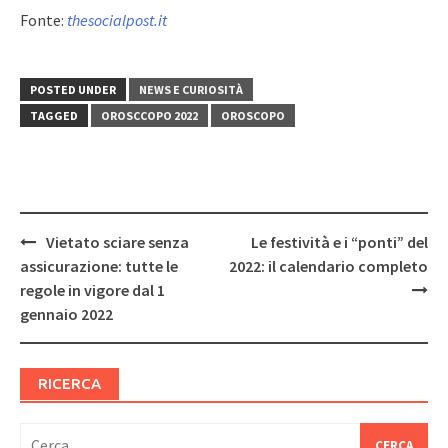
Fonte:
thesocialpost.it
POSTED UNDER
NEWS E CURIOSITÀ
TAGGED
OROSCCOPO 2022
OROSCOPO
Post
Vietato sciare senza
Le festività e i “ponti” del
navigation
assicurazione: tutte le
2022: il calendario completo
regole in vigore dal 1
gennaio 2022
RICERCA
Ricerca