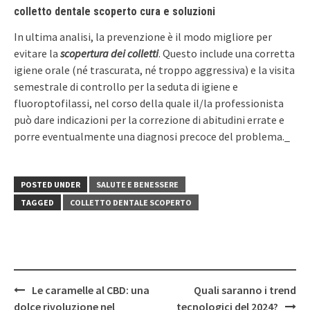
colletto dentale scoperto cura e soluzioni
In ultima analisi, la prevenzione è il modo migliore per
evitare la
scopertura dei colletti
. Questo include una corretta
igiene orale (né trascurata, né troppo aggressiva) e la visita
semestrale di controllo per la seduta di igiene e
fluoroptofilassi, nel corso della quale il/la professionista
può dare indicazioni per la correzione di abitudini errate e
porre eventualmente una diagnosi precoce del problema._
POSTED UNDER
SALUTE E BENESSERE
TAGGED
COLLETTO DENTALE SCOPERTO
Post
Le caramelle al CBD: una
Quali saranno i trend
navigation
dolce rivoluzione nel
tecnologici del 2024?