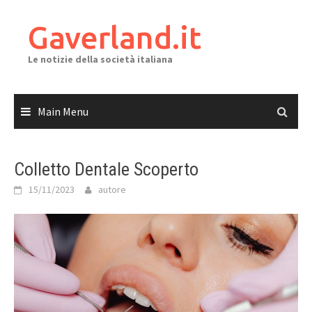
Skip
to
Gaverland.it
content
Le notizie della società italiana
Main Menu
Colletto Dentale Scoperto
15/11/2023
autore