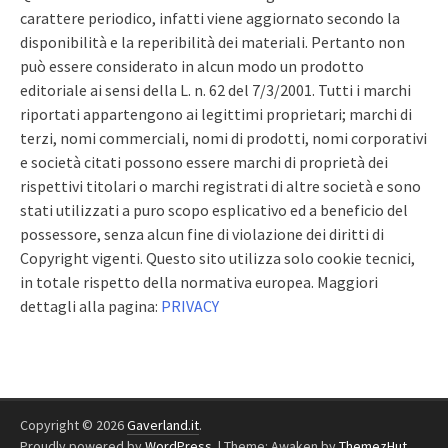
carattere periodico, infatti viene aggiornato secondo la
disponibilità e la reperibilità dei materiali. Pertanto non
può essere considerato in alcun modo un prodotto
editoriale ai sensi della L. n. 62 del 7/3/2001. Tutti i marchi
riportati appartengono ai legittimi proprietari; marchi di
terzi, nomi commerciali, nomi di prodotti, nomi corporativi
e società citati possono essere marchi di proprietà dei
rispettivi titolari o marchi registrati di altre società e sono
stati utilizzati a puro scopo esplicativo ed a beneficio del
possessore, senza alcun fine di violazione dei diritti di
Copyright vigenti. Questo sito utilizza solo cookie tecnici,
in totale rispetto della normativa europea. Maggiori
dettagli alla pagina:
PRIVACY
Copyright © 2026
Gaverland.it
.
Proudly powered by
WordPress
.
|
Theme: Awaken by
ThemezHut
.