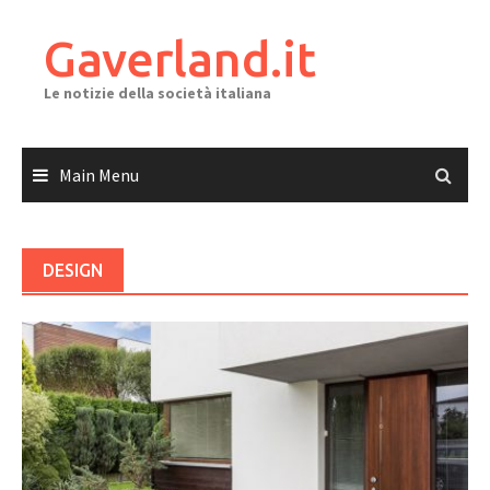
Skip
to
Gaverland.it
content
Le notizie della società italiana
Main Menu
DESIGN