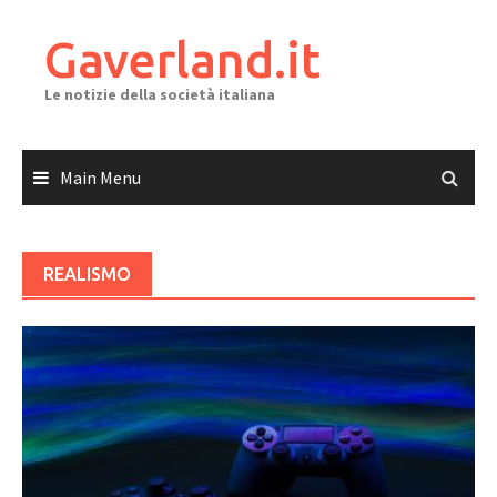
Skip
to
Gaverland.it
content
Le notizie della società italiana
Main Menu
REALISMO