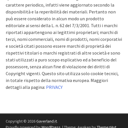
carattere periodico, infatti viene aggiornato secondo la
disponibilità e la reperibilità dei materiali. Pertanto non
può essere considerato in alcun modo un prodotto
editoriale ai sensi della L. n. 62 del 7/3/2001. Tutti i marchi
riportati appartengono ai legittimi proprietari; marchi di
terzi, nomi commerciali, nomi di prodotti, nomi corporativi
e società citati possono essere marchi di proprietà dei
rispettivi titolari o marchi registrati di altre società e sono
stati utilizzati a puro scopo esplicativo ed a beneficio del
possessore, senza alcun fine di violazione dei diritti di
Copyright vigenti. Questo sito utilizza solo cookie tecnici,
in totale rispetto della normativa europea. Maggiori
dettagli alla pagina:
PRIVACY
Copyright © 2026
Gaverland.it
.
Proudly powered by
WordPress
.
|
Theme: Awaken by
ThemezHut
.